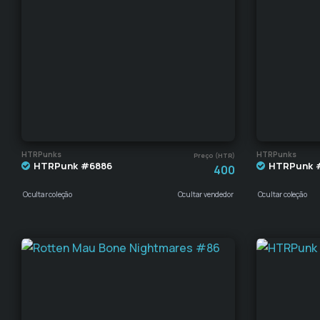
HTRPunks
HTRPunks
Preço (HTR)
HTRPunk #6886
HTRPunk 
400
Ocultar coleção
Ocultar vendedor
Ocultar coleção