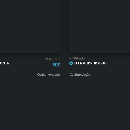
HTRPunks
Preço (HTR)
#704
HTRPunk #3808
300
Ocultar vendedor
Ocultar coleção