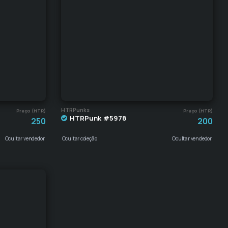
HTRPunks
Preço (HTR)
Preço (HTR)
HTRPunk #5978
250
200
Ocultar vendedor
Ocultar coleção
Ocultar vendedor