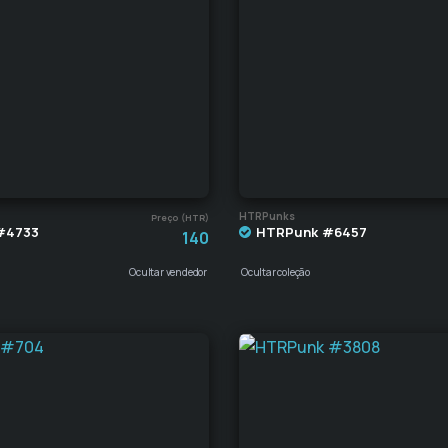
HTRPunks
Preço (HTR)
#4733
HTRPunk #6457
140
Ocultar vendedor
Ocultar coleção