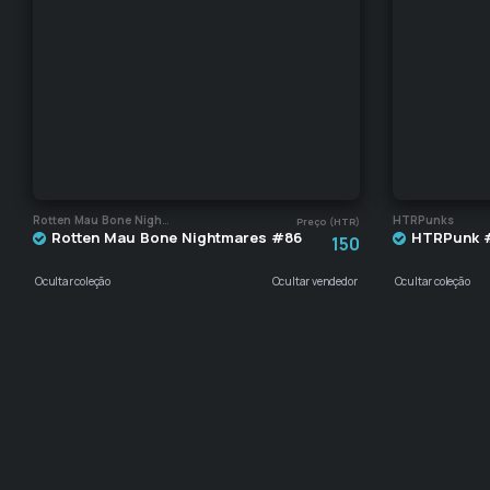
Rotten Mau Bone Nightmares
HTRPunks
Preço (HTR)
Rotten Mau Bone Nightmares #86
HTRPunk 
150
Ocultar coleção
Ocultar vendedor
Ocultar coleção