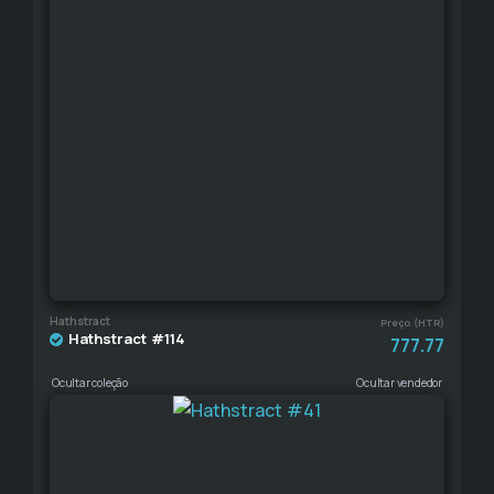
Hathstract
Preço (HTR)
Hathstract #114
777.77
Ocultar coleção
Ocultar vendedor