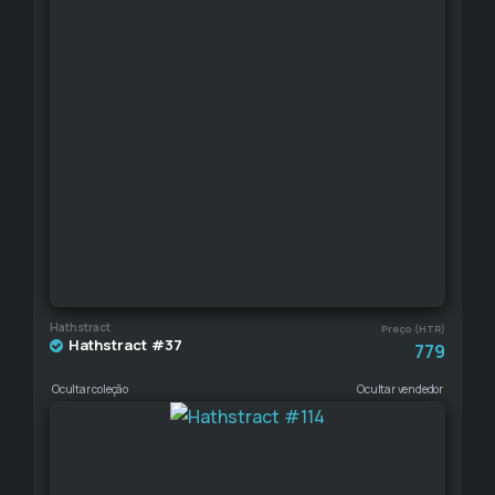
Hathstract
Preço (HTR)
Hathstract #37
779
Ocultar coleção
Ocultar vendedor