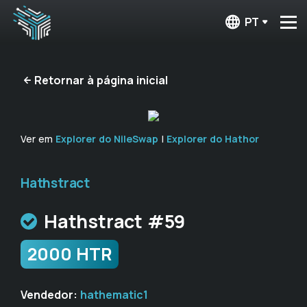
PT
Retornar à página inicial
Ver em
Explorer do NileSwap
|
Explorer do Hathor
Hathstract
Hathstract #59
2000 HTR
Vendedor:
hathematic1