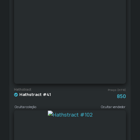
Hathstract
Preço (HTR)
Hathstract #41
850
Ocultar coleção
Ocultar vendedor